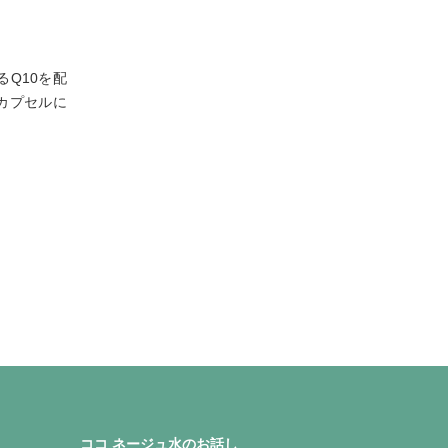
Q10を配
カプセルに
ココ ネージュ水のお話し