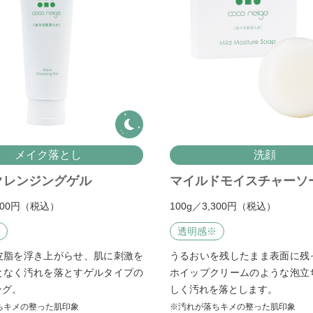
メイク落とし
洗顔
クレンジングゲル
マイルドモイスチャーソ
,400円（税込）
100g／3,300円（税込）
※
透明感
※
皮脂を浮き上がらせ、肌に刺激を
うるおいを残したまま表面に残
となく汚れを落とすゲルタイプの
ホイップクリームのような泡立
ング。
しく汚れを落とします。
ちキメの整った肌印象
※汚れが落ちキメの整った肌印象