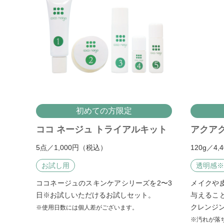
初めての方限定
ココ ネージュ トライアルキット
アクア
5点／1,000円（税込）
120g／4
お試し用
透明感
ココネージュのスキンケアシリーズを2〜3
メイクや
日
※
お試しいただけるお試しセット。
与えるこ
クレンジ
※使用日数には個人差がございます。
※汚れが落